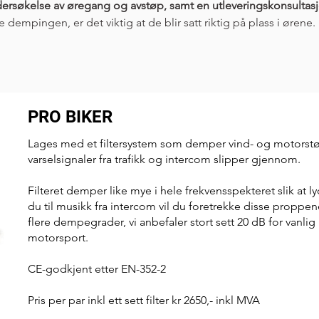
ndersøkelse av øregang og avstøp, samt en utleveringskonsultas
dempingen, er det viktig at de blir satt riktig på plass i ørene. 
PRO BIKER
Lages med et filtersystem som demper vind- og motorst
varselsignaler fra trafikk og intercom slipper gjennom.
Filteret demper like mye i hele frekvensspekteret slik at ly
du til musikk fra intercom vil du foretrekke disse proppen
flere dempegrader, vi anbefaler stort sett 20 dB for vanlig
motorsport.
CE-godkjent etter EN-352-2
Pris per par inkl ett sett filter kr 2650,- inkl MVA