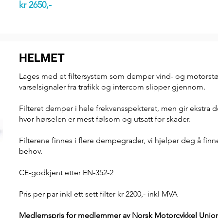
kr 2650,-
HELMET
Lages med et filtersystem som demper vind- og motorst
varselsignaler fra trafikk og intercom slipper gjennom.
Filteret demper i hele frekvensspekteret, men gir ekstra
hvor hørselen er mest følsom og utsatt for skader.
Filterene finnes i flere dempegrader, vi hjelper deg å finne
behov.
CE-godkjent etter EN-352-2
Pris per par inkl ett sett filter kr 2200,- inkl MVA
Medlemspris for medlemmer av Norsk Motorcykkel Uni