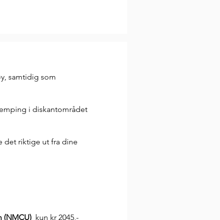
øy, samtidig som
 demping i diskantområdet
 det riktige ut fra dine
on (NMCU)
kun kr 2045,-