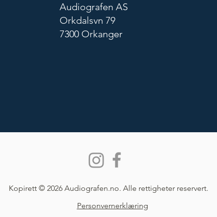
Audiografen AS
Orkdalsvn 79
7300 Orkanger
Kopirett © 2026 Audiografen.no. Alle rettigheter reservert.
Personvernerklæring